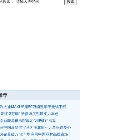
站搜索：
推荐
汽大通MAXUS第50万辆整车于无锡下线
从0到13万辆” 皓影速度彰显实力本色
泰新能源被法院裁定受理破产清算
马中国及华晨宝马为湖北留守儿童捐赠爱心
扶包
月销量破万 汉车型突围中国品牌高端市场