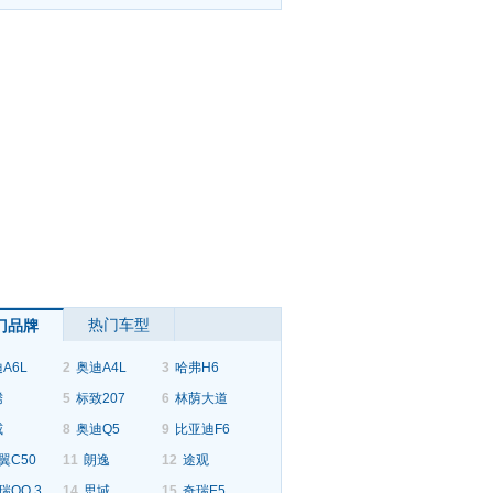
热门车型
门品牌
A6L
2
奥迪A4L
3
哈弗H6
腾
5
标致207
6
林荫大道
威
8
奥迪Q5
9
比亚迪F6
翼C50
11
朗逸
12
途观
瑞QQ 3
14
思域
15
奇瑞E5