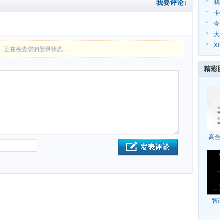
我要评论↓
我
场
卡
今
油
大
X
正在检查您的登录状态...
精彩
高合
智