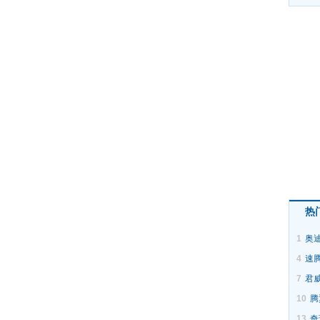
热
1
奥迪
4
速
7
君
10
腾
13
奇