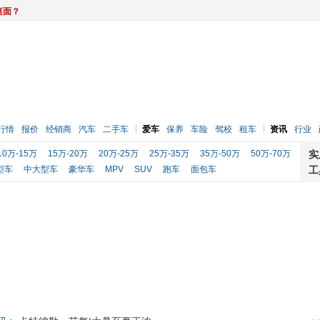
桌面？
行情
报价
经销商
汽车
二手车
爱车
保养
车险
驾校
租车
资讯
行业
10万-15万
15万-20万
20万-25万
25万-35万
35万-50万
50万-70万
实
型车
中大型车
豪华车
MPV
SUV
跑车
面包车
工