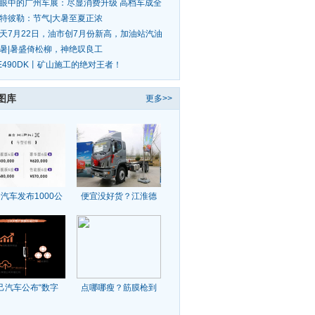
眼中的广州车展：尽显消费升级 高档车成全
焦点
特彼勒：节气|大暑至夏正浓
天7月22日，油市创7月份新高，加油站汽油
价调整迎
暑|暑盛倚松柳，神绝叹良工
E490DK丨矿山施工的绝对王者！
图库
更多>>
汽车发布1000公
便宜没好货？江淮德
己汽车公布“数字
点哪哪瘦？筋膜枪到