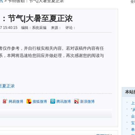
讯
> 卡特彼勒：节气|大暑至夏正浓
全
：节气|大暑至夏正浓
-07 15:40:15 编辑：系统采编 来源： 评论：
者仅作参考，并自行核实相关内容。若对该稿件内容有任
系，本网将迅速给您回应并做处理，再次感谢您的阅读与
至夏正浓
本站
网易微博
搜狐微博
腾讯微博
新浪微博
上
“
众
宝
帮
单