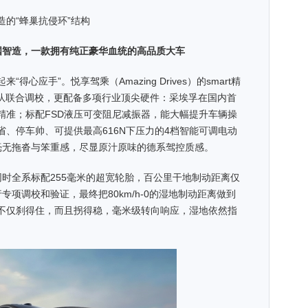
的“蜂巢抗侵环”结构
国智造，一款拥有纯正豪华血统的高品质大车
心应手”。悦享驾乘（Amazing Drives）的smart精
团队联合调校，更配备多项行业顶尖硬件：采埃孚在国内首
精准；标配FSD液压可变阻尼减振器，能大幅提升车辆操
、停车帅、可提供最高616N下压力的4档智能可调电动
毫无拖沓与笨重感，尽显原汁原味的德系驾控质感。
，同时全系标配255毫米的超宽轮胎，百公里干地制动距离仅
行专项调校和验证，最终把80km/h-0的湿地制动距离做到
，不仅刹得住，而且拐得稳，毫米级转向响应，湿地依然指