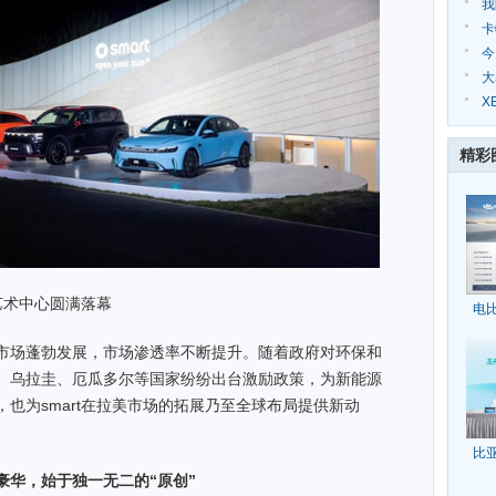
我
场
卡
今
油
大
X
精彩
地艺术中心圆满落幕
电
市场蓬勃发展，市场渗透率不断提升。随着政府对环保和
、乌拉圭、厄瓜多尔等国家纷纷出台激励政策，为新能源
也为smart在拉美市场的拓展乃至全球布局提供新动
比
豪华，始于独一无二的
“
原创
”