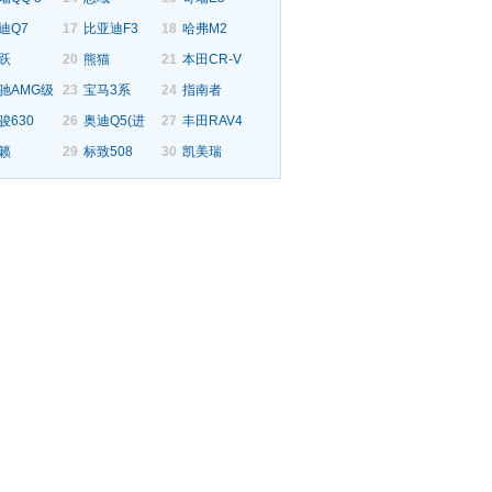
迪Q7
17
比亚迪F3
18
哈弗M2
跃
20
熊猫
21
本田CR-V
驰AMG级
23
宝马3系
24
指南者
骏630
26
奥迪Q5(进
27
丰田RAV4
籁
29
标致508
30
凯美瑞