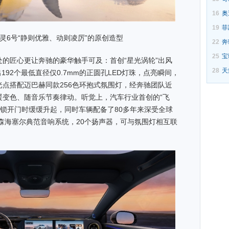
16
奥
19
菲
t精灵6号“静则优雅、动则凌厉”的原创造型
22
奔
25
宝
处的匠心更让奔驰的豪华触手可及：首创“星光涡轮”出风
28
天
192个最低直径仅0.7mm的正圆孔LED灯珠，点亮瞬间，
光点搭配迈巴赫同款256色环抱式氛围灯，经奔驰团队近
暖变色、随音乐节奏律动。听觉上，汽车行业首创的“飞
解锁开门时缓缓升起，同时车辆配备了80多年来深受全球
森海塞尔典范音响系统，20个扬声器，可与氛围灯相互联
。