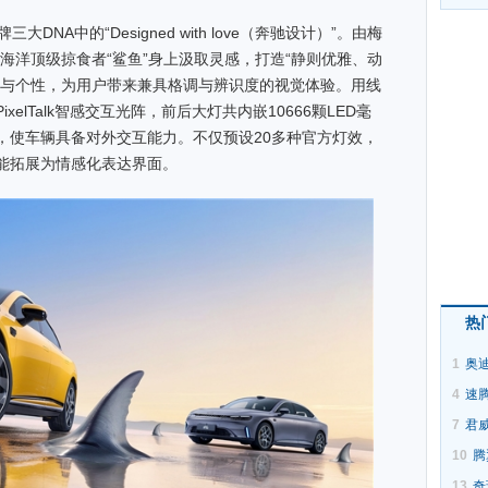
大DNA中的“Designed with love（奔驰设计）”。由梅
海洋顶级掠食者“鲨鱼”身上汲取灵感，打造“静则优雅、动
值与个性，为用户带来兼具格调与辨识度的视觉体验。用线
elTalk智感交互光阵，前后大灯共内嵌10666颗LED毫
，使车辆具备对外交互能力。不仅预设20多种官方灯效，
能拓展为情感化表达界面。
热
1
奥迪
4
速
7
君
10
腾
13
奇