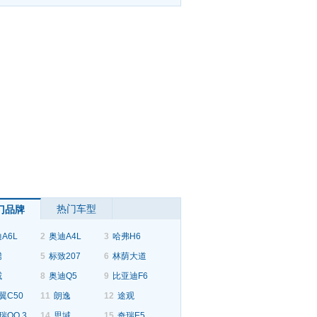
热门车型
门品牌
A6L
2
奥迪A4L
3
哈弗H6
腾
5
标致207
6
林荫大道
威
8
奥迪Q5
9
比亚迪F6
翼C50
11
朗逸
12
途观
瑞QQ 3
14
思域
15
奇瑞E5