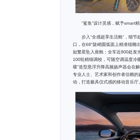
“鲨鱼”设计灵感，赋予smar
步入“全感超享生活舱”，细节
口，在68°陡峭圆弧面上精准镭雕出
如繁星坠入座舱；全车近800处发
100轮精细调校，可随空调温度冷
碟”造型悬浮升降高频扬声器会在
专业人士、艺术家和创作者信赖的
动，打造极具仪式感的移动音乐厅