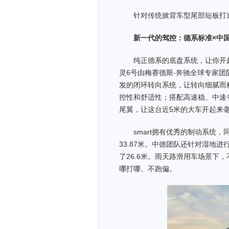
针对传统掀背车型尾部短板打造
新一代的驾控：德系标准
×
中
纯正德系的底盘系统，让你开起来“得
灵6号由梅赛德斯-奔驰全球专家
发的闭环转向系统，让转向细腻而
控性和舒适性；搭配高速稳、中速省
尾翼，让这台近5米的大车开起来
smart拥有优秀的制动系统
33.87米。中德团队还针对湿地进
了26.6米。雨天路滑用车场景下
哪打哪、不跑偏。