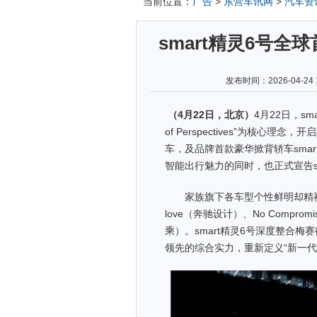
当前位置：
广告
>
东营车讯网
>
汽车资
smart精灵6号
发布时间：2026-04-
（
4
月
22
日，北京）
4月22日，s
of Perspectives”为核心
车，及品牌首款豪华掀背轿车smar
智能出行魅力的同时，也正式宣告s
家族旗下各车型个性鲜明却精神同源，
love（奔驰设计）、No Compromis
乘）。smart精灵6号深度整合梅
领先的综合实力，重新定义“新一代