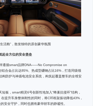
享生活舱”，散发独特的原创豪华氛围
筑起全方位的安全堡垒
循smart品牌DNA——No Compromise on
钢与铝合金占比达85%、热成型硼钢占比16%，打造同级领
结构防护与神盾电池安全系统，构筑起覆盖整车的全维安
。
短板，smart精灵6号创新性地加入“蜂巢抗侵环”结构，
。在提升车身整体刚性的同时，将C环框架振动降低43%，
级的安全守护，同时也拥有豪华轿车的静谧性。