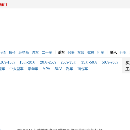
桌面？
行情
报价
经销商
汽车
二手车
爱车
保养
车险
驾校
租车
资讯
行业
10万-15万
15万-20万
20万-25万
25万-35万
35万-50万
50万-70万
实
型车
中大型车
豪华车
MPV
SUV
跑车
面包车
工