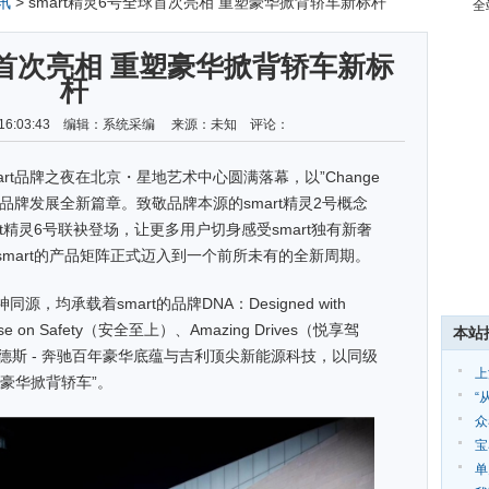
讯
> smart精灵6号全球首次亮相 重塑豪华掀背轿车新标杆
全
全球首次亮相 重塑豪华掀背轿车新标
杆
24 16:03:43 编辑：系统采编 来源：未知 评论：
mart品牌之夜在北京・星地艺术中心圆满落幕，以”Change
理念，开启品牌发展全新篇章。致敬品牌本源的smart精灵2号概念
t精灵6号联袂登场，让更多用户切身感受smart独有新奢
mart的产品矩阵正式迈入到一个前所未有的全新周期。
均承载着smart的品牌DNA：Designed with
e on Safety（安全至上）、Amazing Drives（悦享驾
本站
赛德斯 - 奔驰百年豪华底蕴与吉利顶尖新能源科技，以同级
上
豪华掀背轿车”。
“
众
宝
帮
单