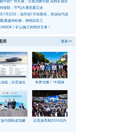
眼中的广州车展：尽显消费升级 高档车成全
焦点
特彼勒：节气|大暑至夏正浓
天7月22日，油市创7月份新高，加油站汽油
价调整迎
暑|暑盛倚松柳，神绝叹良工
E490DK丨矿山施工的绝对王者！
图库
更多>>
比油低，比亚迪出
有梦当燃！“中国体
亚迪与国际皮划艇
比亚迪亮相2024日内