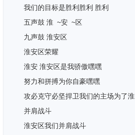
我们的目标是胜利胜利 胜利
五声鼓 淮 ~安 ~区
九声鼓 淮安区
淮安区荣耀
淮安 淮安区是我骄傲嘿嘿
努力和拼搏为你自豪嘿嘿
攻必克守必坚捍卫我们的主场为了淮
并肩战斗
淮安区我们并肩战斗