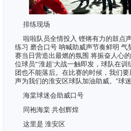
排练现场
啦啦队员全情投入 铿锵有力的鼓点声
练习 磨合口号 呐喊助威声节奏鲜明 气
赛当日营造出最燃的氛围 将振奋人心的
位球员“‘淮超’大战一触即发，球队在
团也不能落后。在比赛的时候，我们要
声为我们的淮安区球队加油助威。”球
海棠球迷会助威口号
同袍海棠 共创辉煌
这里是 淮安区