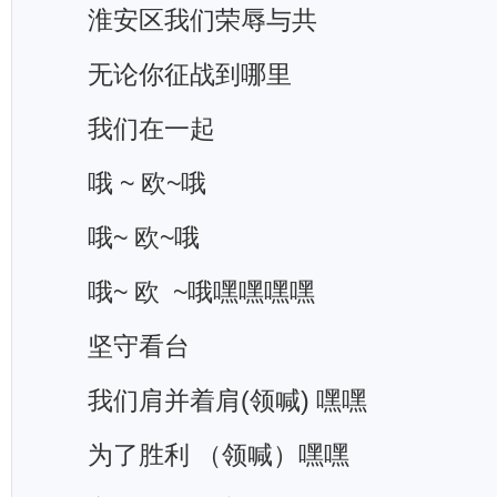
淮安区我们荣辱与共
无论你征战到哪里
我们在一起
哦 ~ 欧~哦
哦~ 欧~哦
哦~ 欧 ~哦嘿嘿嘿嘿
坚守看台
我们肩并着肩(领喊) 嘿嘿
为了胜利 （领喊）嘿嘿