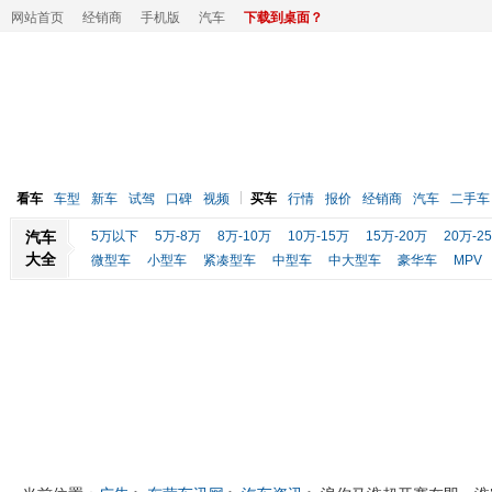
网站首页
经销商
手机版
汽车
下载到桌面？
看车
车型
新车
试驾
口碑
视频
买车
行情
报价
经销商
汽车
二手车
汽车
5万以下
5万-8万
8万-10万
10万-15万
15万-20万
20万-2
大全
微型车
小型车
紧凑型车
中型车
中大型车
豪华车
MPV